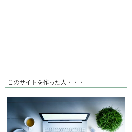
このサイトを作った人・・・