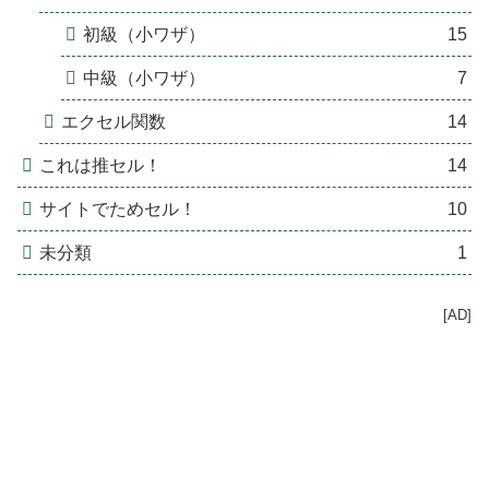
初級（小ワザ）
15
中級（小ワザ）
7
エクセル関数
14
これは推セル！
14
サイトでためセル！
10
未分類
1
[AD]