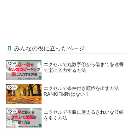
みんなの役に立ったページ
44
エクセルで丸数字①から⑳までを連番
で楽に入力する方法
42
エクセルで条件付き順位を出す方法
RANKIF関数はない？
30
エクセルで省略に使えるきれいな波線
を引く方法