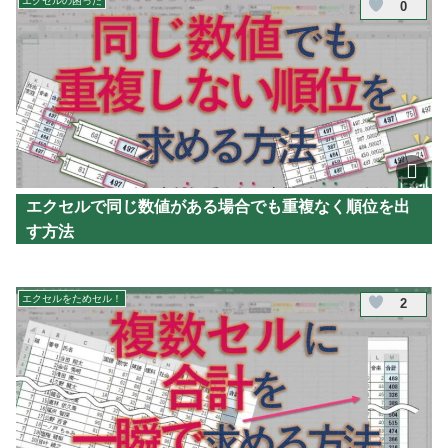
エクセルの困った
0
エクセルで同じ数値がある場合でも重複なく順位を出
す方法
2026.07.26
エクセルをためセル！
2