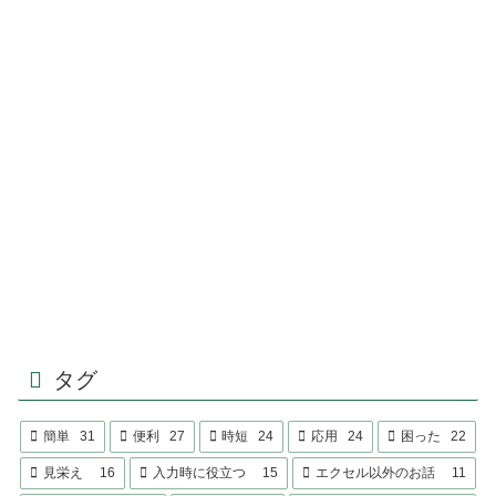
タグ
簡単
31
便利
27
時短
24
応用
24
困った
22
見栄え
16
入力時に役立つ
15
エクセル以外のお話
11