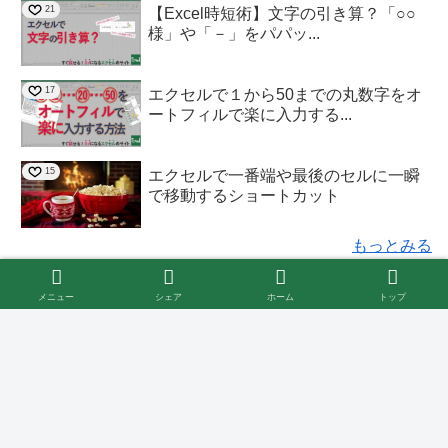
21
【Excel時短術】文字の引き算？「○○
様」や「－」をパパッ...
17
エクセルで１から50までの丸数字をオ
ートフィルで楽に入力する...
15
エクセルで一番端や最後のセルに一瞬
で移動するショートカット
もっとみる
メニュー
シェア
ホーム
トップ
このサイトについて
プライバシーポリシー
お問い合わせ
サイトマップ