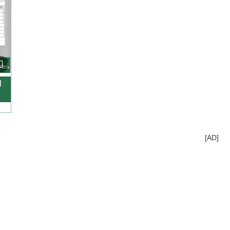
動
7.26
[AD]