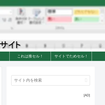
数
これは推セル！
サイトでためセル！
[AD]