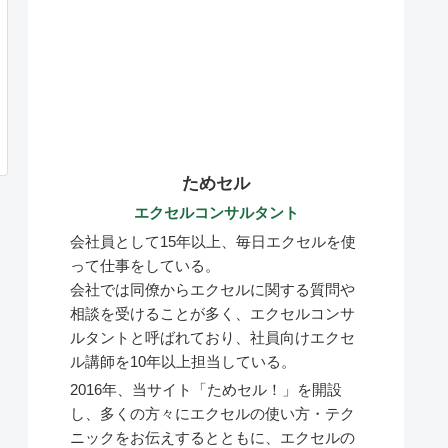
ためセル
エクセルコンサルタント
会社員として15年以上、毎日エクセルを使
って仕事をしている。
会社では同僚からエクセルに関する質問や
相談を受けることが多く、エクセルコンサ
ルタントと呼ばれており、社員向けエクセ
ル講師を10年以上担当している。
2016年、当サイト「ためセル！」を開設
し、多くの方々にエクセルの使い方・テク
ニックをお伝えするとともに、エクセルの