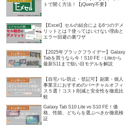
トで開く方法！【jQuery不要】
【Excel】セルの結合による6つのデメ
エクセルの困った
リットとは？使ってはいけない理由と
エラー回避の裏ワザ
【2025年ブラックフライデー】Galaxy
これは推セル！
Tabを買うなら今！S10 FE・Liteから
最新S11まで狙い目モデルを解説
【自宅バレ防止・登記可】副業・個人
これは推セル！
事業主におすすめのバーチャルオフィ
ス５選！コスト削減と安全性を徹底比
較
Galaxy Tab S10 Lite vs S10 FE！価
これは推セル！
格、性能、どちらを選ぶべきか徹底検
証