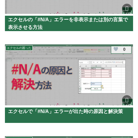
エクセルの「#N/A」エラーを非表示または別の言葉で
表示させる方法
2026.07.26
エクセルの困った
0
エクセルで「#N/A」エラーが出た時の原因と解決策
2026.07.26