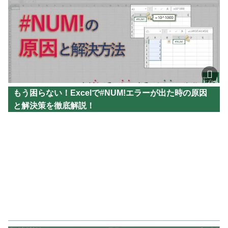
もう困らない！Excelで#NUM!エラーが出た時の原因
と解決策を徹底解説！
2026.07.26