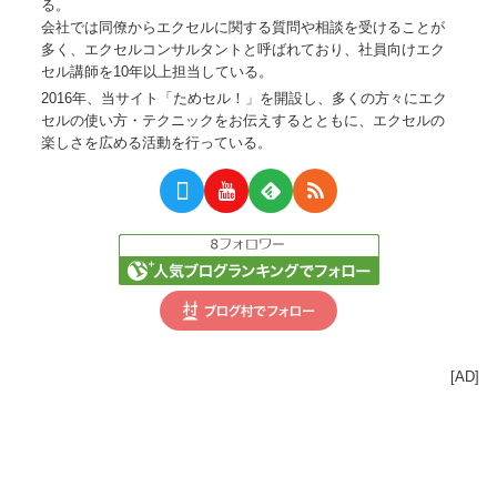
る。
会社では同僚からエクセルに関する質問や相談を受けることが
多く、エクセルコンサルタントと呼ばれており、社員向けエク
セル講師を10年以上担当している。
2016年、当サイト「ためセル！」を開設し、多くの方々にエク
セルの使い方・テクニックをお伝えするとともに、エクセルの
楽しさを広める活動を行っている。
[AD]