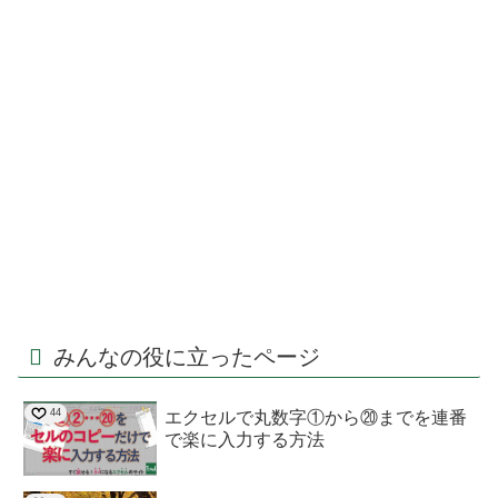
みんなの役に立ったページ
44
エクセルで丸数字①から⑳までを連番
で楽に入力する方法