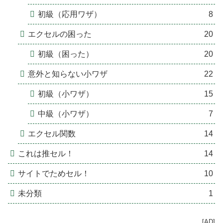
初級（応用ワザ）
8
エクセルの困った
20
初級（困った）
20
意外と知らない小ワザ
22
初級（小ワザ）
15
中級（小ワザ）
7
エクセル関数
14
これは推セル！
14
サイトでためセル！
10
未分類
1
[AD]