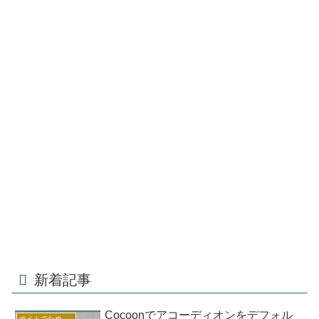
新着記事
Cocoonでアコーディオンをデフォル
サイトでためセル！