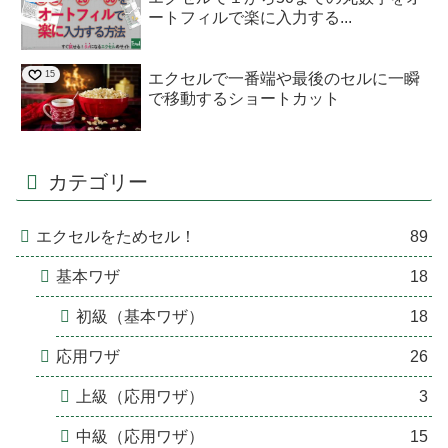
ートフィルで楽に入力する...
15
エクセルで一番端や最後のセルに一瞬
で移動するショートカット
カテゴリー
エクセルをためセル！
89
基本ワザ
18
初級（基本ワザ）
18
応用ワザ
26
上級（応用ワザ）
3
中級（応用ワザ）
15