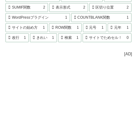
SUMIF関数
2
表示形式
2
区切り位置
2
WordPressプラグイン
1
COUNTBLANK関数
1
サイトの始め方
1
ROW関数
1
元号
1
元年
1
改行
1
きれい
1
検索
1
サイトでためセル！
0
[AD]