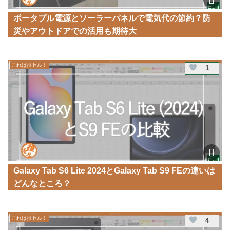
ポータブル電源とソーラーパネルで電気代の節約？防
災やアウトドアでの活用も期待大
2025.05.25
これは推セル！
1
Galaxy Tab S6 Lite 2024とGalaxy Tab S9 FEの違いは
どんなところ？
2025.10.13
これは推セル！
4