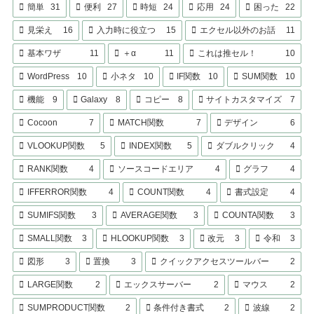
簡単
31
便利
27
時短
24
応用
24
困った
22
見栄え
16
入力時に役立つ
15
エクセル以外のお話
11
基本ワザ
11
＋α
11
これは推セル！
10
WordPress
10
小ネタ
10
IF関数
10
SUM関数
10
機能
9
Galaxy
8
コピー
8
サイトカスタマイズ
7
Cocoon
7
MATCH関数
7
デザイン
6
VLOOKUP関数
5
INDEX関数
5
ダブルクリック
4
RANK関数
4
ソースコードエリア
4
グラフ
4
IFFERROR関数
4
COUNT関数
4
書式設定
4
SUMIFS関数
3
AVERAGE関数
3
COUNTA関数
3
SMALL関数
3
HLOOKUP関数
3
改元
3
令和
3
図形
3
置換
3
クイックアクセスツールバー
2
LARGE関数
2
エックスサーバー
2
マウス
2
SUMPRODUCT関数
2
条件付き書式
2
波線
2