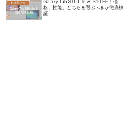
Galaxy Tab S10 Lite vs S10 FE！価
これは推セル！
格、性能、どちらを選ぶべきか徹底検
証