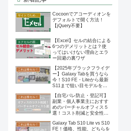
Cocoonでアコーディオンを
サイトでためセル！
デフォルトで開く方法！
【jQuery不要】
【Excel】セルの結合による
エクセルの困った
6つのデメリットとは？使
ってはいけない理由とエラ
ー回避の裏ワザ
【2025年ブラックフライデ
これは推セル！
ー】Galaxy Tabを買うなら
今！S10 FE・Liteから最新
S11まで狙い目モデルを解
説
【自宅バレ防止・登記可】
これは推セル！
副業・個人事業主におすす
めのバーチャルオフィス５
選！コスト削減と安全性を
徹底比較
Galaxy Tab S10 Lite vs S10
これは推セル！
FE！価格、性能、どちらを