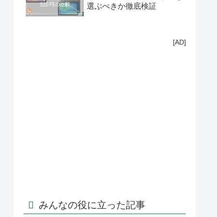
選ぶべきか徹底検証
[AD]