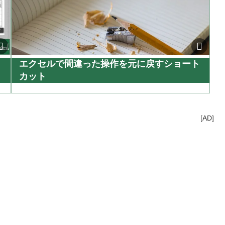
ッ
エクセルで間違った操作を元に戻すショート
カット
7.26
2026.07.26
[AD]