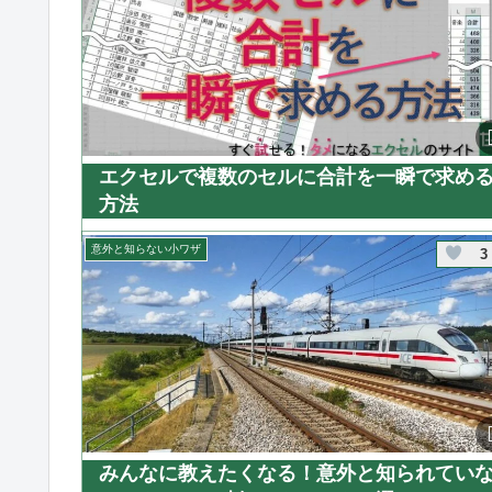
エクセルで複数のセルに合計を一瞬で求め
方法
2026.0
意外と知らない小ワザ
3
みんなに教えたくなる！意外と知られてい