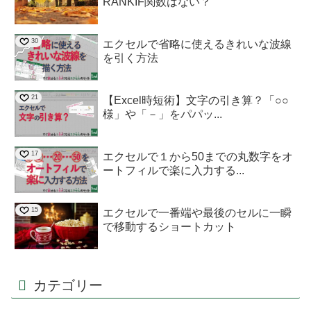
RANKIF関数はない？
30
エクセルで省略に使えるきれいな波線
を引く方法
21
【Excel時短術】文字の引き算？「○○
様」や「－」をパパッ...
17
エクセルで１から50までの丸数字をオ
ートフィルで楽に入力する...
15
エクセルで一番端や最後のセルに一瞬
で移動するショートカット
カテゴリー