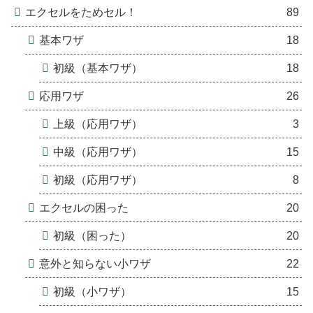
エクセルをためセル！
89
基本ワザ
18
初級（基本ワザ）
18
応用ワザ
26
上級（応用ワザ）
3
中級（応用ワザ）
15
初級（応用ワザ）
8
エクセルの困った
20
初級（困った）
20
意外と知らない小ワザ
22
初級（小ワザ）
15