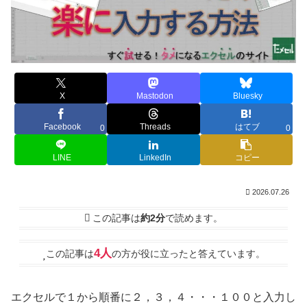
X
Mastodon
Bluesky
Facebook
Threads
はてブ
0
0
LINE
LinkedIn
コピー
2026.07.26
この記事は
約2分
で読めます。
4人
この記事は
の方が役に立ったと答えています。
エクセルで１から順番に２，３，４・・・１００と入力し