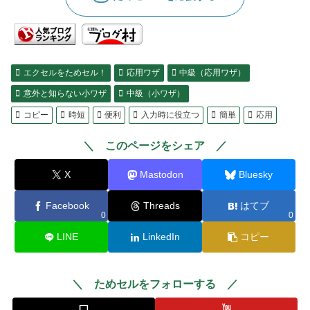
エクセルをためセル！
応用ワザ
中級（応用ワザ）
意外と知らない小ワザ
中級（小ワザ）
コピー
時短
便利
入力時に役立つ
簡単
応用
このページをシェア
X
Mastodon
Bluesky
Facebook
Threads
はてブ
0
0
LINE
LinkedIn
コピー
ためセルをフォローする