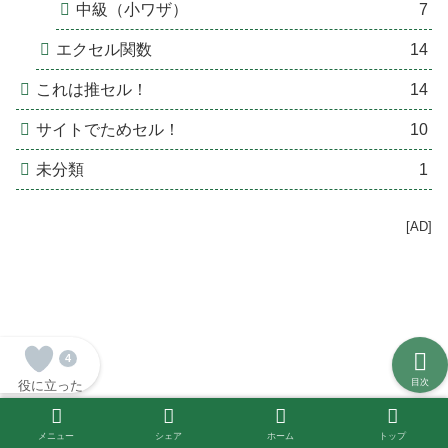
中級（小ワザ）
7
エクセル関数
14
これは推セル！
14
サイトでためセル！
10
未分類
1
[AD]
4
目次
役に立った
メニュー
シェア
ホーム
トップ