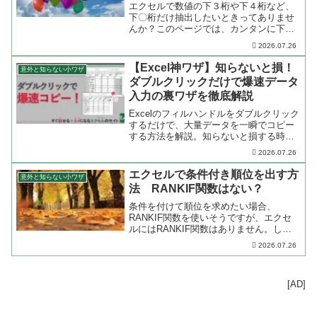
エクセルで数値の下３桁や下４桁など、
下〇桁だけ抽出したいときってありませ
んか？このページでは、カンタンに下〇
桁を取り出す方法と、マイナスの数値は
2026.07.26
マイナスのまま下〇桁を取り出す方法の
２パターンについてご紹介します。
【Excel神ワザ】知らないと損！
意外と知らない小ワザ
ダブルクリックだけで爆速データ
入力の裏ワザを徹底解説
Excelのフィルハンドルをダブルクリック
するだけで、大量データを一瞬でコピー
する方法を解説。知らないと損する時短
テクニックで、あなたのExcel作業を爆速
2026.07.26
化！できない時の対処法も。
エクセルで条件付き順位を出す方
意外と知らない小ワザ
法 RANKIF関数はない？
条件を付けて順位を求めたい場合、
RANKIF関数を使いそうですが、エクセ
ルにはRANKIF関数はありません。しか
し別の関数を応用することで、条件付き
2026.07.26
の条件を求めることができます。このペ
ージでは、条件付きで順位を求める方法
をご紹介します。
[AD]