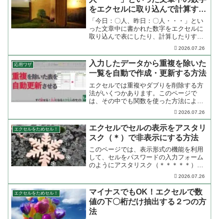
をエクセルに取り込んで計算する
方法
「今日：〇人、昨日：〇人・・・」とい
った文章中に書かれた数字をエクセルに
取り込んで表にしたり、計算したりする
方法についてご紹介します。
2026.07.26
入力したデータから重複を除いた
応用ワザ
一覧を自動で作成・更新する方法
エクセルでは重複やダブりを削除する方
法がいくつかあります。このページで
は、その中でも関数を使った方法によっ
て、リアルタイムに重複を除いたリスト
2026.07.26
を作成する方法をご紹介します。
エクセルでセルの表示をアスタリ
エクセルをためセル！
スク（＊）で非表示にする方法
このページでは、表示形式の機能を利用
して、セルをパスワードの入力フォーム
のようにアスタリスク（＊＊＊＊＊）で
埋める方法をご紹介します。
2026.07.26
マイナスでもOK！エクセルで数
エクセルをためセル！
値の下〇桁だけ抽出する２つの方
法